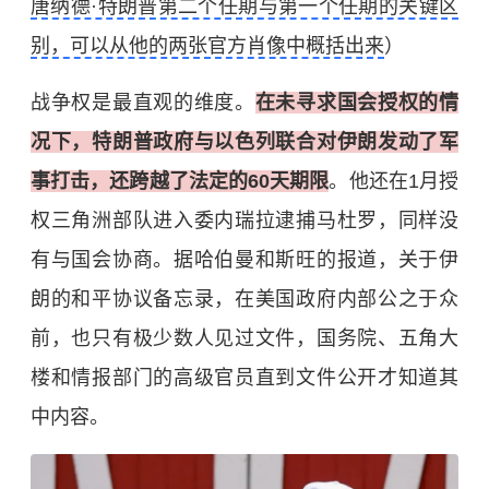
唐纳德·特朗普第二个任期与第一个任期的关键区
别，可以从他的两张官方肖像中概括出来
）
战争权是最直观的维度。
在未寻求国会授权的情
况下，特朗普政府与
以色列
联合对伊朗发动了军
事打击，还跨越了法定的60天期限
。他还在1月授
权三角洲部队进入
委内瑞拉
逮捕马杜罗，同样没
有与国会协商。据哈伯曼和斯旺的报道，关于伊
朗的和平协议备忘录，在美国政府内部公之于众
前，也只有极少数人见过文件，国务院、
五角大
楼
和情报部门的高级官员直到文件公开才知道其
中内容。