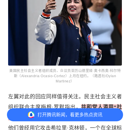
美国民主社会主义者组织成员、众议员亚历山德里娅·奥卡西奥-科尔特
斯（Alexandria Ocasio-Cortez）上月在纽约。（路透社/Dylan
Martinez）
左翼对此的回应同样值得关注。民主社会主义者
组织联合主席梅根·罗默指出，
共和党人滥用“社
打开
腾讯新闻，看更多热点资讯
会主义”标签，反而弱化了原本的污名效果
，因为
他们曾经用它攻击希拉里·克林顿，一个在全球标