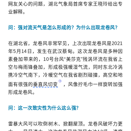
网友关心的问题，湖北气象局首席专家王晓玲给出专
业解释。
问：强对流天气是怎么形成的？为什么出现龙卷风？
在湖北省，龙卷风非常罕见，上次出现龙卷风是2021
年5月14日，发生在武汉蔡甸。这次龙卷风是多种因
素叠加带来的，10号台风“美莎克”残涡环流在我省上
空与梅雨锋叠加，形成极强暖湿气流，同时东北冷涡
携冷空气南下，冷暖空气在我省剧烈碰撞，高空和地
面有很强的
垂直风切变
，风像拧毛巾一样旋转加强
形成龙卷风。
问：这一次致灾性为什么这么强？
雷暴大风可以吹倒树木、掀翻屋顶。龙卷风破坏力更