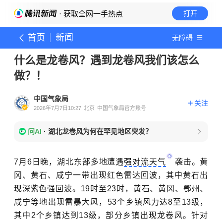
· 获取全网一手热点
打开
首页
新闻
无障碍
什么是龙卷风？遇到龙卷风我们该怎么
做？！
中国气象局
关注
2026年7月7日10:27
北京
中国气象局官方账号
问AI
·
湖北龙卷风为何在罕见地区突发？
7月6日晚，湖北东部多地遭遇
强对流天气
袭击。黄
冈、黄石、咸宁一带出现红色雷达回波，其中黄石出
现深紫色强回波。19时至23时，黄石、黄冈、鄂州、
咸宁等地出现雷暴大风，53个乡镇风力达8至13级，
其中2个乡镇达到13级，部分乡镇出现龙卷风。针对