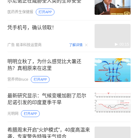
尔尼诺正在威胁全人类的生命安全
医药养生保健报
打开APP
凭手机号，确认领取！
00:15
广告
易泽科技运营商
了解详情
明明立秋了，为什么感觉比大暑还
热？真相原来在这里
营养师Bruce
打开APP
最新研究显示：气候变暖加剧了厄尔
尼诺引发的印度夏季干旱
光明网
打开APP
希腊周末开启“火炉模式”，40度高温来
袭，专家警告特殊天气组合