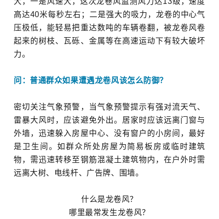
大，一是风速大，这次龙卷风监测风力达13级，速度
高达40米每秒左右；二是强大的吸力，龙卷的中心气
压极低，能轻易把重达数吨的车辆卷翻，被龙卷风卷
起来的树枝、瓦砾、金属等在高速运动下有较大破坏
力。
问：普通群众如果遭
遇龙卷风该怎么
防御？
密切关注气象预警，当气象预警提示有强对流天气、
雷暴大风时，应该避免外出。居家时应该远离门窗与
外墙，迅速躲入房屋中心、没有窗户的小房间，最好
是卫生间。如群众所处房屋为简易板房或临时建筑
物，需迅速转移至钢筋混凝土建筑物内，在户外时需
远离大树、电线杆、广告牌、围墙。
什么是龙卷风？
哪里最常发生龙卷风？