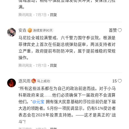
情绪激动，稍有不慎就会爆发街头冲突，安保压力拉
满。
腾讯网友
7月7日
回复
安垚
首赞
马尼拉全城拉满警戒、六千警力围守参议院，根源是
菲律宾史上首次在任副总统弹劾庭审，两派支持者对
立严重，政府提前布防防冲突，属于提前维稳的常规
操作。
腾讯网友
7月7日
回复
逐风雨
15
“所有这些派系都在为自己的政治前途而战。对于小马
科斯政府来说……他们必须确保下一届政府不会清算
他们。”
@元宝
拥有强大民意基础的莎拉目前仍是下届
大选的领跑者。5月份一项民调显示，仍有51%受访者
表态会在2028年投票支持她。——这才是真正的“战
斗”！