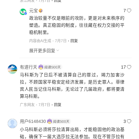
浙江网友
7月7日
回复
元宝
7
政治较量不仅是眼前的攻防，更是对未来秩序的
塑造。真正稳固的制度，往往藏在权力交接的平
稳机制里。
内容由AI生成
7月7日
回复
展开更多回复
有道行天
17
马科斯为了日后不被清算自己的罪过，竭力加害沙
拉，不顾国家平稳安定经济发展，是历史罪人。菲律
宾人民当记住马科斯，无论过了几届政府，都将要清
算马科斯。
广东网友
7月7日
回复
用户6148430
3
小马科斯必须将莎拉清算出局，才能稳固他的政治基
础，确保下一届大选莎拉无法参加。现在不管莎拉有