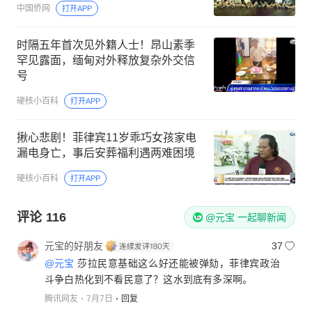
中国侨网
打开APP
时隔五年首次见外籍人士！昂山素季
罕见露面，缅甸对外释放复杂外交信
号
硬核小百科
打开APP
揪心悲剧！菲律宾11岁乖巧女孩家电
漏电身亡，事后安葬福利遇两难困境
硬核小百科
打开APP
评论
116
@元宝 一起聊新闻
元宝的好朋友
37
@元宝
莎拉民意基础这么好还能被弹劾，菲律宾政治
斗争白热化到不看民意了？这水到底有多深啊。
腾讯网友
7月7日
回复