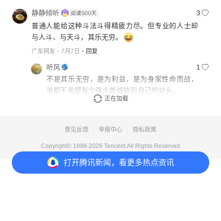
静静倾听
3
普通人能给这种斗法斗得精疲力尽。但专业的人士却
与人斗、与天斗，其乐无穷。
广东网友
7月7日
回复
听风
1
不是其乐无穷，是为利益，是为身家性命而战，
谁都不希望有个强大能威胁到自己的对头。
正在加载
上海网友
7月7日
回复
意见反馈
举报中心
隐私政策
Copyright© 1998-
2026
Tencent.All Rights Reserved
打开
腾讯新闻，看更多热点资讯
打开
APP参与讨论