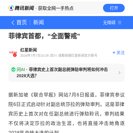
· 获取全网一手热点
打开
首页
新闻
无障碍
菲律宾首都，“全面警戒”
红星新闻
关注
2026年7月7日10:28
四川
成都商报红星新闻官方账号
问AI
·
菲律宾史上首次副总统弹劾审判将如何冲击
2028大选？
据新加坡《联合早报》网站7月6日报道，菲律宾参议
院6日正式启动针对副总统莎拉的弹劾审判。这是菲律
宾历史上首次对在任副总统进行弹劾聆讯，审判结果
不仅将决定莎拉的政治生涯，也将直接冲击她角逐
2028年总统大选的计划。