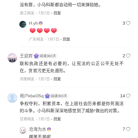
没有罪，小马科斯都会动用一切来弹劾她。
浙江网友
7月7日
回复
H.yh
3
广东网友
7月7日
回复
王迎宾
2
联和执政还是有必要的，让宪法的公正公平无处不
在，贪官污吏无处遁形。
河南网友
7月7日
回复
用户kbel35q
14
争权夺利，积累资本，在上层社会历来都是你死我活
的斗争。小马科斯深深地感觉到了威胁!做出的对策。
甘肃网友
7月7日
回复
沧海为水
7
哪里不是呢