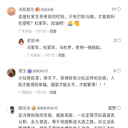
沐熙晨光
77
这是杜家生死考验的时刻，只有打败马贼，才能胜利
在望呢？杜家军，加油吧！
广东网友
7月7日
回复
老狼
2
马家军，杜家军，马杜罗，老特一锅挠起。
广东网友
7月7日
回复
璞玉
5
沙拉得民意，得天下，菲律宾有沙拉这样的总统，人
民才能得到幸福，国家才能太平，才能繁荣！！！
广西网友
7月7日
回复
糊涂涂
首赞
这次弹劾指控贪腐、威胁高层，一旦定罪莎拉直接丢
公职、永久禁选，等于彻底断送大选之路，对立派系