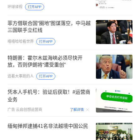
环球译视
打开APP
菲方借联合国“圈地”图谋落空，中马越
三国联手立红线
嘻嘻哈哈看世界
打开APP
特朗普：霍尔木兹海峡必须尽快开
放，否则伊朗将“遭受重创”
追着大事跑的人
打开APP
凭本人手机号：验证后获取！#运营商
业务
00:15
广告
云启创想运营商
了解详情
缅甸掸邦逮捕41名非法越境中国公民