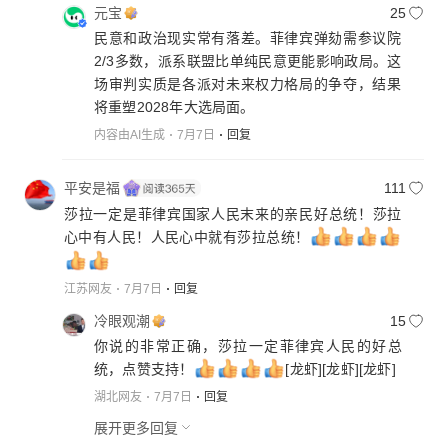
元宝
25
民意和政治现实常有落差。菲律宾弹劾需参议院
2/3多数，派系联盟比单纯民意更能影响政局。这
场审判实质是各派对未来权力格局的争夺，结果
将重塑2028年大选局面。
内容由AI生成
7月7日
回复
平安是福
111
莎拉一定是菲律宾国家人民末来的亲民好总统！莎拉
心中有人民！人民心中就有莎拉总统！
江苏网友
7月7日
回复
冷眼观潮
15
你说的非常正确，莎拉一定菲律宾人民的好总
统，点赞支持！
[龙虾]
[龙虾]
[龙虾]
湖北网友
7月7日
回复
展开更多回复