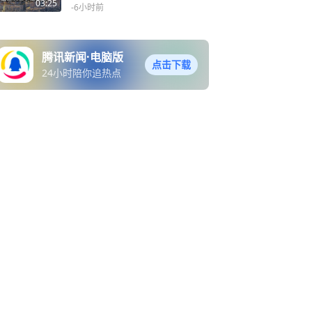
告诉你：偏远从来不是借口
03:25
-6小时前
腾讯新闻·电脑版
点击下载
24小时陪你追热点