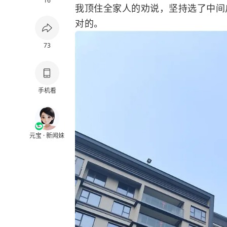
16
我顶住全家人的劝说，坚持选了中间
对的。
73
手机看
元宝 · 新闻妹