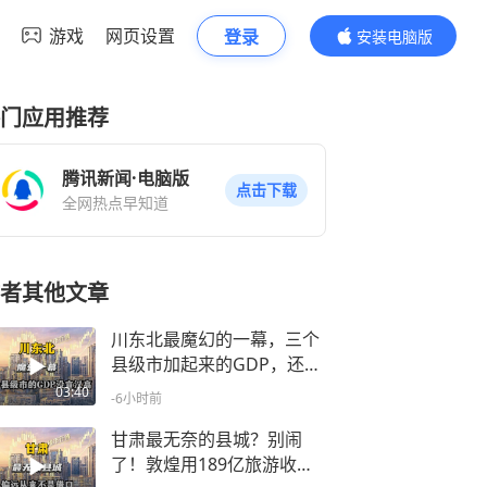
游戏
网页设置
登录
安装电脑版
内容更精彩
门应用推荐
腾讯新闻·电脑版
点击下载
全网热点早知道
者其他文章
川东北最魔幻的一幕，三个
县级市加起来的GDP，还没
宣汉高？问题出在哪？
03:40
-6小时前
甘肃最无奈的县城？别闹
了！敦煌用189亿旅游收入