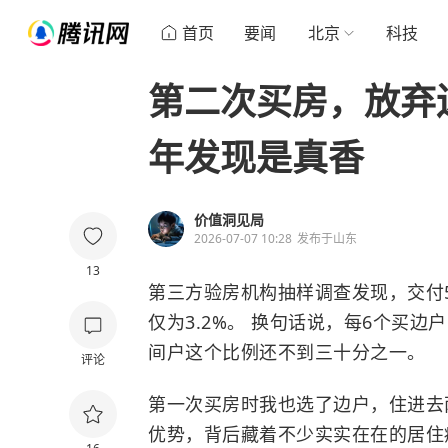
首页
要闻
北京
科技
第二次买房，放弃
年发现是真香
价值洞见局
2026-07-07 10:28
发布于
山东
13
第三方验房机构抽样调查发现，交付
仅为3.2%。 换句话说，每6个买
间户这个比例还不到三十分之一。
评论
第一次买房时我也选了边户，住进去
优势，背后藏着不少实实在在的居住