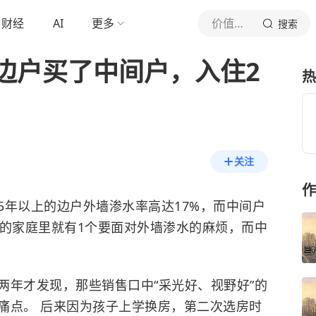
财经
AI
更多
价值洞见局
搜索
边户买了中间户，入住2
热
关注
作
5年以上的边户外墙渗水率高达17%，而中间户
边户的家庭里就有1个要面对外墙渗水的麻烦，而中
两年才发现，那些销售口中“采光好、视野好”的
痛点。 后来因为孩子上学换房，第二次选房时