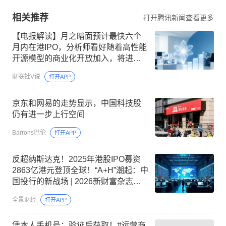
相关推荐
打开腾讯新闻查看更多
【电报解读】月之暗面预计最快六个
月内在港IPO，分析师看好随着高性能
开源模型的商业化开放加入，将进一
步加快AI应用商业化变现，看好优质
财联社V说
打开APP
内容、营销等细分领域，这家公司一
季度相关业务营收同比增长超50%
京东和网易的走势显示，中国科技股
仍有进一步上行空间
Barrons巴伦
打开APP
反超纳斯达克！2025年港股IPO募资
2863亿港元登顶全球！“A+H”潮起：中
国投行的新战场 | 2026新财富杂志最
佳投行
全景财经
打开APP
凭本人手机号：验证后获取！#运营商