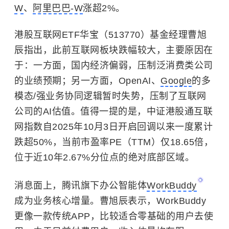
W
、
阿里巴巴-W
涨超2%。
港股互联网ETF华宝（513770）基金经理曹旭
辰指出，此前互联网板块跌幅较大，主要原因在
于：一方面，国内经济偏弱，压制泛消费类公司
的业绩预期；另一方面，OpenAI、
Google
的多
模态/强业务协同逻辑暂时失势，压制了互联网
公司的AI估值。值得一提的是，中证港股通互联
网指数自2025年10月3日开启回调以来一度累计
跌超50%，当前市盈率PE（TTM）仅18.65倍，
位于近10年2.67%分位点的绝对底部区域。
消息面上，腾讯旗下办公智能体
WorkBuddy
成为业务核心增量。曹旭辰表示，WorkBuddy
更像一款传统APP，比较适合零基础的用户去使