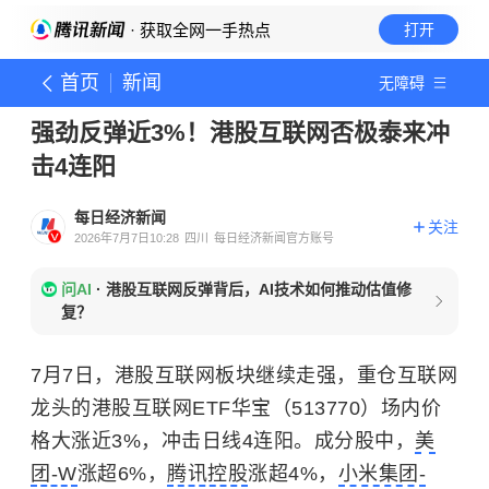
· 获取全网一手热点
打开
首页
新闻
无障碍
强劲反弹近3%！港股互联网否极泰来冲
击4连阳
每日经济新闻
关注
2026年7月7日10:28
四川
每日经济新闻官方账号
问AI
·
港股互联网反弹背后，AI技术如何推动估值修
复？
7月7日，港股互联网板块继续走强，重仓互联网
龙头的港股互联网ETF华宝（513770）场内价
格大涨近3%，冲击日线4连阳。成分股中，
美
团-W
涨超6%，
腾讯控股
涨超4%，
小米集团-