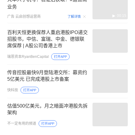
业务
00:15
广告
云启创想运营商
了解详情
百利天恒更换保荐人重启港股IPO递交
招股书，中信、富瑞、中金、德银联
席保荐 | A股公司香港上市
瑞恩资本RyanBenCapital
打开APP
传音控股最快9月登陆港交所：募资约
5亿美元 已完成港股上市备案
快科技
打开APP
估值500亿美元，月之暗面冲港股先拆
架构
不一定有用的频道
打开APP