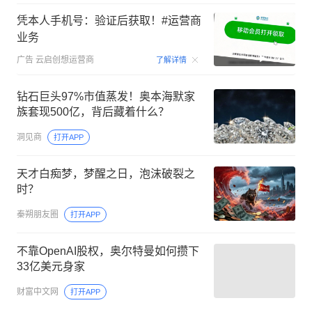
凭本人手机号：验证后获取！#运营商
业务
00:15
广告
云启创想运营商
了解详情
钻石巨头97%市值蒸发！奥本海默家
族套现500亿，背后藏着什么？
洞见商
打开APP
天才白痴梦，梦醒之日，泡沫破裂之
时？
秦朔朋友圈
打开APP
不靠OpenAI股权，奥尔特曼如何攒下
33亿美元身家
财富中文网
打开APP