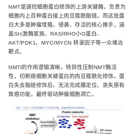
NMT是调控细胞蛋白修饰的上游关键酶，负责为
细胞内上百种蛋白接上肉豆蔻酰脂链。而这批蛋
白大多是肿瘤增殖、侵袭、存活的核心推手，涵
盖Src激酶家族、RAS/RHO小G蛋白、
AKT/PDK1、MYC/MYCN 转录因子等一众难治
靶点。
NMTi的作用逻辑清晰。特异性压制NMT酶活
性，切断癌细胞关键蛋白的肉豆蔻酰化修饰。蛋
白失去脂链修饰后，无法完成膜定位、丧失原有
致癌功能，最终驱动肿瘤细胞凋亡。