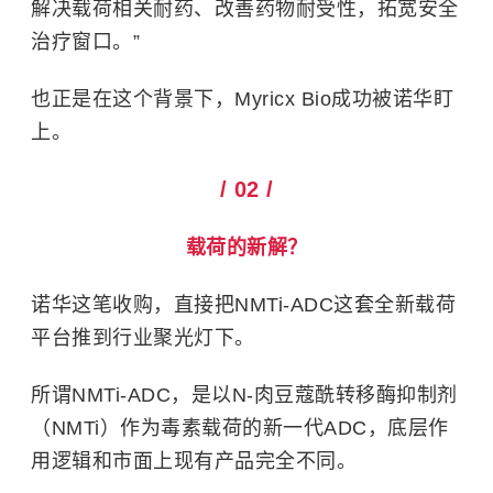
解决载荷相关耐药、改善药物耐受性，拓宽安全
治疗窗口。”
也正是在这个背景下，Myricx Bio成功被诺华盯
上。
/ 02 /
载荷的新解？
诺华这笔收购，直接把NMTi-ADC这套全新载荷
平台推到行业聚光灯下。
所谓NMTi-ADC，是以N-肉豆蔻酰转移酶抑制剂
（NMTi）作为毒素载荷的新一代ADC，底层作
用逻辑和市面上现有产品完全不同。