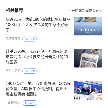
相关推荐
打开腾讯新闻查看更多
暴跌91%，估值180亿的戴比尔斯将被
10亿甩卖？为女孩造梦的生意不好做
了
品牌观察官
打开APP
硅基vs碳基、光vs存储、开源vs闭源--
这是高盛顶级科技交易员最关注的10
张图表
华尔街见闻
打开APP
140万英亩土地、37倍市盈率、56%股
价涨幅：AI数据中心遭抵制，得州大
地主趁机卖地圈钱
24时观象台
打开APP