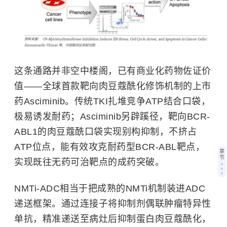
这条通路并非空中楼阁，已有商业化药物佐证价
值——全球首款靶向肉豆蔻酰化修饰机制的上市
药Asciminib。传统TKI扎堆竞争ATP结合口袋，
极易诱发耐药；Asciminib另辟蹊径，靶向BCR-
ABL1的肉豆蔻酰口袋实现别构抑制，不挤占
ATP位点，能有效攻克耐药型BCR-ABL靶点，
章
节
实现既往无药可治靶点的成药突破。
NMTi-ADC相当于把成熟的NMTi机制装进ADC
递送框架。通过连接子将抑制剂偶联肿瘤特异性
单抗，精准递送至病灶后抑制蛋白肉豆蔻酰化，