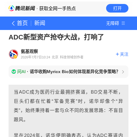
· 获取全网一手热点
打开
首页
新闻
无障碍
ADC新型资产抢夺大战，打响了
氨基观察
关注
2026年7月7日10:24
北京
科技领域创作者
问AI
·
诺华收购Myricx Bio如何体现差异化竞争策略？
当ADC成为医药行业最拥挤赛道，BD交易不断，
巨头们都在忙着“军备竞赛”时，诺华却像个“异
类”，始终秉持着一套与众不同的发展思路：不盲目
跟风。
早在2024年，诺华便明确表态，认为ADC赛道内