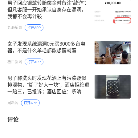
男子回应银鹭转赔偿金时备注“敲诈”：
但凡客服一开始承认自身存在漏洞，
我都不会再计较
九派新闻
打开APP
女子发现系统漏洞0元买3000多台电
器，不是什么羊毛都能想薅就薅
极目新闻
打开APP
男子称洗头时发现花洒上有污渍疑似
排泄物，“糊了好大一块”，酒店拒绝退
一赔三，已投诉；酒店回应：系清洗
空调留下的泥土
潮新闻
打开APP
评论