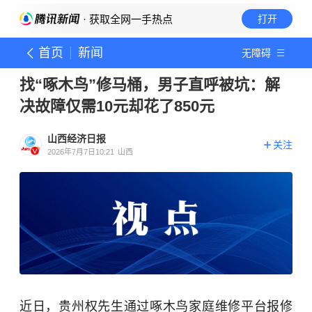
· 获取全网一手热点
打开
首页
新闻
无障碍
找“啄木鸟”修马桶，男子直呼被坑：解
决故障仅需10元却花了850元
山西经济日报
关注
2026年7月7日10:21
山西
近日，贵州权先生通过啄木鸟家庭维修平台报修