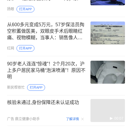
不认可直言“让她去起诉”
扬眼
打开APP
从600多元变成5万元，57岁保洁员掏
空积蓄做医美，双眼皮手术后眼睛红
痛、视物模糊，当事人：销售像人贩
子一样围着我；涉事机构拒绝回应
红网
打开APP
90岁老人连连“惊魂”！2个月20次，沪
上多户居民家马桶“泡沫喷涌”！原因不
明
新民帮侬忙
打开APP
核验未通过,身份保障还未认证成功
00:07
广告
鼎立健康小助手
了解详情