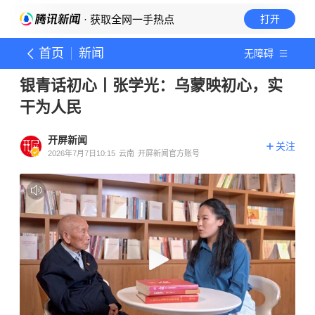
· 获取全网一手热点
打开
首页
新闻
无障碍
银青话初心丨张学光：乌蒙映初心，实
干为人民
开屏新闻
关注
2026年7月7日10:15
云南
开屏新闻官方账号