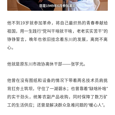
他不到19岁就参加革命，将自己最炽热的青春奉献给
祖国，用一生践行“党叫干啥就干啥，老老实实苦干”的
铮铮誓言，晚年也依旧挂念着东川的发展，离岗不离
心。
他就是原东川市政协离休干部——张学光。
他曾在没有图纸和设备的情况下带着两名技术员肩挑
背扛夯土筑坝，守住了一湖碧水；也曾靠着“缺啥补啥”
的实干劲头，统筹农副产品收购，同时保障了数万矿
工的生活供应；还曾是解决群众急难问题的“暖心人”。