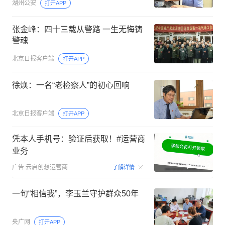
湖州公安
打开APP
张金峰：四十三载从警路 一生无悔铸
警魂
北京日报客户端
打开APP
徐焕：一名“老检察人”的初心回响
北京日报客户端
打开APP
凭本人手机号：验证后获取！#运营商
业务
00:15
广告
云启创想运营商
了解详情
一句“相信我”，李玉兰守护群众50年
央广网
打开APP