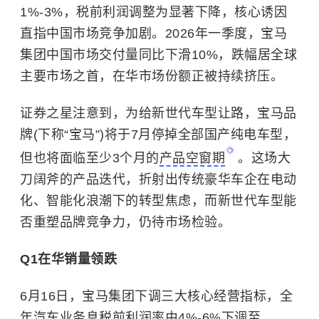
1%-3%，税前利润调整为显著下降，核心诱因
直指中国市场竞争加剧。2026年一季度，宝马
集团中国市场交付量同比下滑10%，跌幅居全球
主要市场之首，在华市场份额正被持续挤压。
证券之星注意到，为给新世代车型让路，宝马品
牌(下称“宝马”)将于7月停掉全部国产纯电车型，
但也将面临至少3个月的
产品空窗期
。这场大
刀阔斧的产品迭代，折射出传统豪华车企在电动
化、智能化浪潮下的转型焦虑，而新世代车型能
否重塑品牌竞争力，仍待市场检验。
Q1在华销量领跌
6月16日，宝马集团下调三大核心经营指标，全
年汽车业务息税前利润率由4%-6%下调至