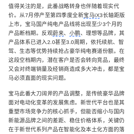
值得关注的是，此番战略转身也伴随着现实代
价。从7月停产至第四季度全新
宝马iX
3长轴距版
上市，宝马国产纯电产品线将出现至少3个月的
产品断档期。反观
蔚来
、
小鹏
、理想等品牌，其
产品体系已进入2.0甚至3.0周期，依托续航、智
驾、生态等优势持续抢占豪华纯电赛道份额。在
这段空档期内，潜在客户是否会转向竞品，最终
又会对终端销量及经销商造成多大冲击，都是宝
马必须直面的现实问题。
宝马此番大刀阔斧的产品调整，是传统豪华品牌
面对电动化变革的发展焦虑。新世代平台也是其
重塑市场竞争力的核心抓手，但能否缩小与国内
新能源品牌之间的差距、稳住价格体系，关键仍
在于新世代系列产品在智能化及本土化方面的落