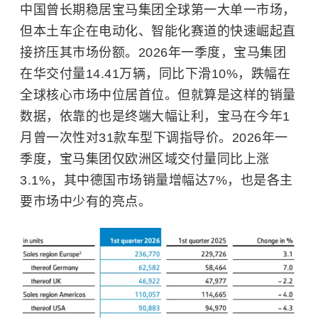
中国曾长期稳居宝马集团全球第一大单一市场，
但本土车企在电动化、智能化赛道的快速崛起直
接挤压其市场份额。2026年一季度，宝马集团
在华交付量14.41万辆，同比下滑10%，跌幅在
全球核心市场中位居首位。但就算是这样的销量
数据，依靠的也是终端大幅让利，宝马在今年1
月曾一次性对31款车型下调指导价。2026年一
季度，宝马集团仅欧洲区域交付量同比上涨
3.1%，其中德国市场销量增幅达7%，也是各主
要市场中少有的亮点。