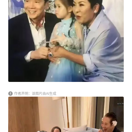
作者声明：该图片由AI生成