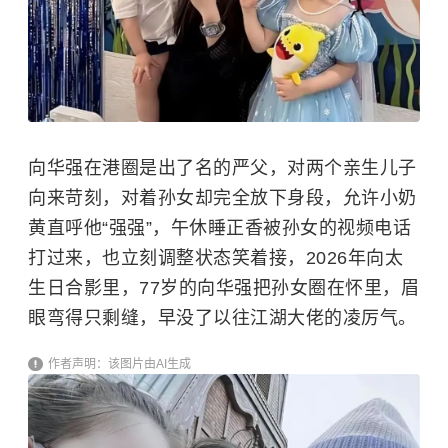
向华强在港圈是出了名的严父，对两个亲生儿子
向来苛刻，对着孙女却完全放下身段，允许小奶
黄直呼他“强强”，午休睡正香被孙女的视频电话
打过来，也立刻调整状态笑着接，2026年向太
生日合影里，77岁的向华强把孙女圈在怀里，眉
眼弯得只剩缝，早没了以往江湖大佬的凌厉气。
作者声明：该图片由AI生成