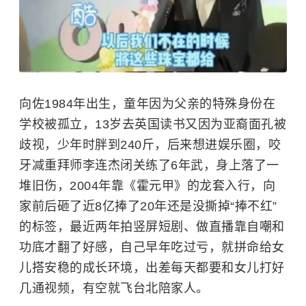
向佐1984年出生，童年因为父亲的特殊身份在
学校被孤立，13岁去英国读书又因为亚裔面孔被
歧视，少年时胖到240斤，后来想进娱乐圈，咬
牙减重拜师
李连杰
闭关练了6年武，身上落了一
堆旧伤，2004年靠《霍元甲》的龙套入行，向
家前后砸了近8亿捧了20年还是没撕掉“捧不红”
的标签，最近两年拍竖屏短剧、做直播靠自嘲和
功底才翻了好感，自己早年吃过亏，就拼命给女
儿搭安稳的成长环境，出差每天都要和女儿打好
几通视频，有空就飞台北陪家人。