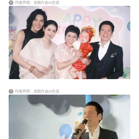
作者声明：该图片由AI生成
作者声明：该图片由AI生成