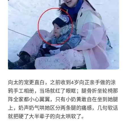
向太的宠更直白，之前收到4岁向芷亲手做的涂
鸦手工相册，当场就红了眼眶；腿骨折坐轮椅那
阵全家都小心翼翼，只有小奶黄敢自在坐到她腿
上，奶声奶气哄她区分两条腿的痛感，几句软话
就把硬了大半辈子的向太哄软了。