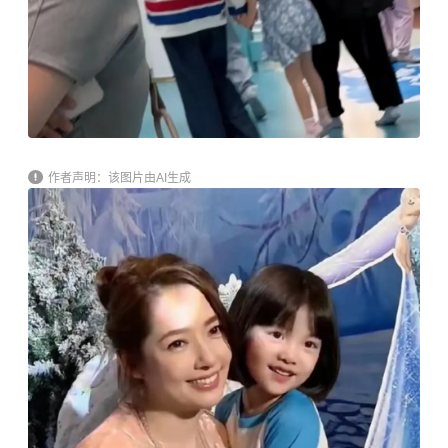
作者声明：该图片由AI生成