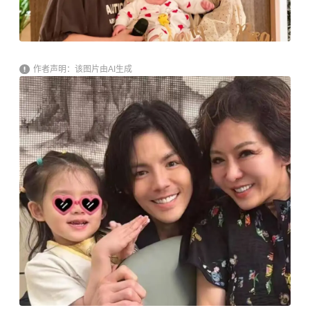
作者声明：该图片由AI生成