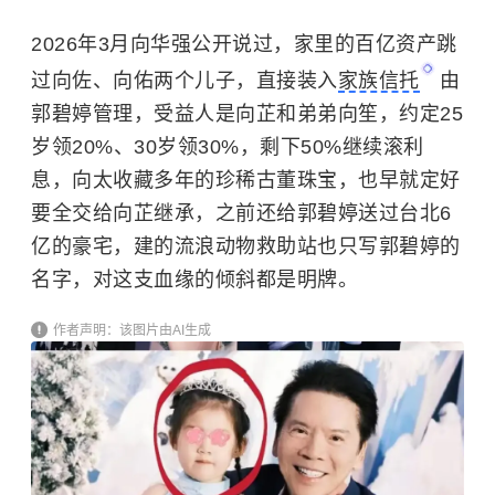
2026年3月向华强公开说过，家里的百亿资产跳
过向佐、向佑两个儿子，直接装入
家族信托
由
郭碧婷管理，受益人是向芷和弟弟向笙，约定25
岁领20%、30岁领30%，剩下50%继续滚利
息，向太收藏多年的珍稀古董珠宝，也早就定好
要全交给向芷继承，之前还给郭碧婷送过台北6
亿的豪宅，建的流浪动物救助站也只写郭碧婷的
名字，对这支血缘的倾斜都是明牌。
作者声明：该图片由AI生成