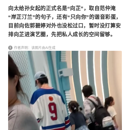
向太给孙女起的正式名是“向芷”，取自范仲淹
“岸芷汀兰”的句子，还有“只向你”的谐音彩蛋，
目前向佐郭碧婷对外也没松过口，暂时没打算安
排向芷进演艺圈，先把私人成长的空间留够。
作者声明：该图片由AI生成