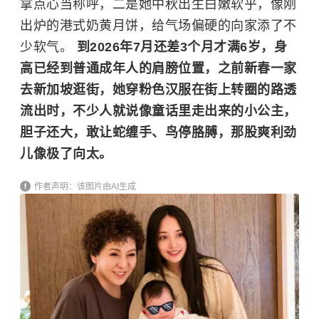
拿点心当称呼，二是她中秋出生白嫩软乎，像刚
出炉的港式奶黄月饼，给气场偏硬的向家添了不
少软气。
到2026年7月还差3个月才满6岁，身
高已经到普通成年人的肩膀位置，之前新春一家
去新加坡逛街，她穿粉色汉服在街上转圈的路透
流出时，不少人就说像童话里走出来的小公主，
胆子还大，敢让蛇缠手、鸟停胳膊，那股爽利劲
儿像极了向太。
作者声明：该图片由AI生成