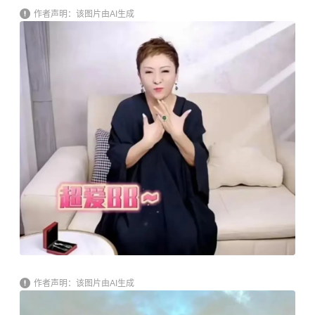
作者声明：该图片由AI生成
作者声明：该图片由AI生成