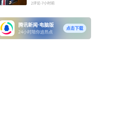
就自己动手
2评论
-7小时前
腾讯新闻·电脑版
点击下载
24小时陪你追热点