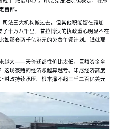
格成了“政治中心”。印尼宪法法院也裁定，在总
定首都。
法、司法三大机构搬过去。但其他职能留在雅加
”差了十万八千里。普拉博沃的执政重心明显不在
比如那套两千亿港元的免费午餐计划。钱就那
来越大——天价迁都性价比太低，巨额资金全
？这场豪赌的经济账越算越亏。印尼经济高度
让财政持续承压。根本撑不起三千二百亿美元