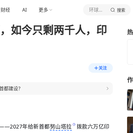
财经
AI
更多
环球译视
搜索
都，如今只剩两千人，印
热
关注
作
首都建设？
—2027年给新首都
努山塔拉
拨款六万亿印