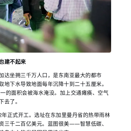
也建不起来
加达坐拥三千万人口，是东南亚最大的都市
取地下水导致地面每年沉降十到二十五厘米。
分之一的面积会被海水淹没。加上交通瘫痪、空气
下去了。
022年正式开工。选址在东加里曼丹省的热带雨林
资三千二百亿美元。蓝图很美——智慧低碳、