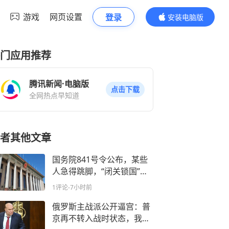
游戏
网页设置
登录
安装电脑版
内容更精彩
门应用推荐
腾讯新闻·电脑版
点击下载
全网热点早知道
者其他文章
国务院841号令公布，某些
人急得跳脚，“闭关锁国”？
堵的就是你们这些漏洞
1评论
-7小时前
俄罗斯主战派公开逼宫：普
京再不转入战时状态，我们