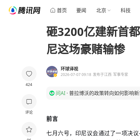
首页
要闻
北京
科技
砸3200亿建新首
尼这场豪赌输惨
环球译视
2026-07-07 09:18
发布于
江西
军事专家
424
问AI
·
普拉博沃的政策转向如何影响新
评论
前言
七月六号，印尼议会通过了一项决议—