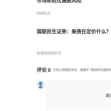
市场却担忧通胀风险
财闻
前天
国联民生证券：美债在定价什么？
智通财经网
昨天
评论
0
文明上网理性发言，请遵守
《新闻评论服务
请