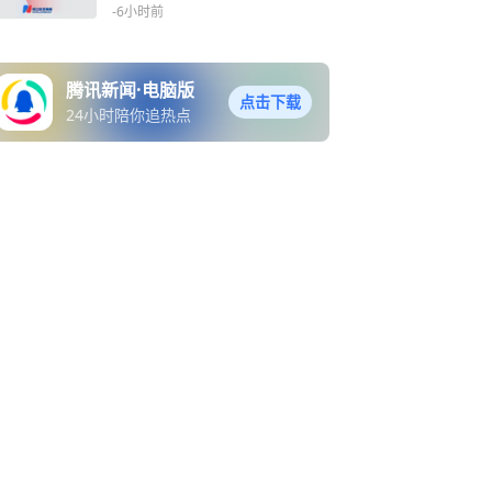
国际一流品质，达不到的都
-6小时前
关了！员工：尚未接到人事
调动通知，正常营业
腾讯新闻·电脑版
点击下载
24小时陪你追热点