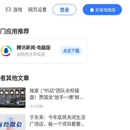
游戏
网页设置
登录
安装电脑版
内容更精彩
门应用推荐
腾讯新闻·电脑版
点击下载
全网热点早知道
者其他文章
独家 |“95后”团队全权操
盘！贾国龙“放手一搏”鲜羊
赛道
-6小时前
于东来：今年底将关闭生活
广场店，每一个项目都要是