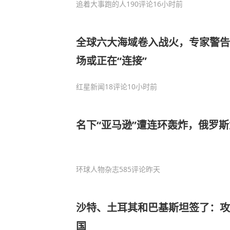
追着大事跑的人
190评论
16小时前
全球六大海域卷入战火，专家警告
场或正在“连接”
红星新闻
18评论
10小时前
名下“亚马逊”遭连环轰炸，俄罗
环球人物杂志
585评论
昨天
沙特、土耳其和巴基斯坦签了：攻
国