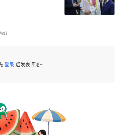
协议》
先
登录
后发表评论~