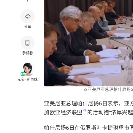
1
分享
手机看
元宝 · 新闻妹
△亚美尼亚总理帕什尼扬
亚美尼亚总理帕什尼扬6日表示，亚
加
欧亚经济联盟
的活动抱“浓厚兴
帕什尼扬6日在俄罗斯叶卡捷琳堡市