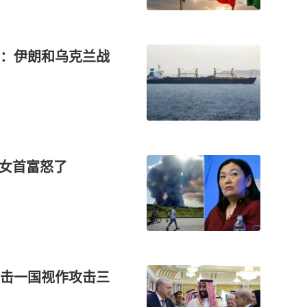
：伊朗和乌克兰战
斯女首富怒了
击一国视作攻击三