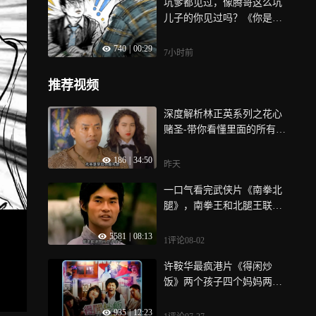
坑爹都见过，像腾哥这么坑
儿子的你见过吗？《你是我
的眼》
740
|
00:29
7小时前
推荐视频
深度解析林正英系列之花心
赌圣-带你看懂里面的所有细
节！
186
|
34:50
昨天
一口气看完武侠片《南拳北
腿》，南拳王和北腿王联手
决战铁血银狐
5581
|
08:13
1评论
08-02
许鞍华最疯港片《得闲炒
饭》两个孩子四个妈妈两个
奶爸！
935
|
12:23