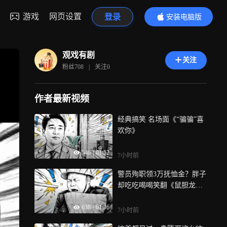
游戏
网页设置
登录
安装电脑版
内容更精彩
观戏有剧
关注
粉丝
708
|
关注
0
作者最新视频
经典搞笑 名场面《“骗骗”喜
欢你》
546
|
01:52
7小时前
警员殉职领3万抚恤金？胖子
却吃吃喝喝笑翻《鼠胆龙
威》
638
|
01:36
7小时前