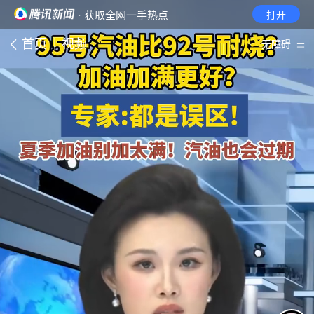
· 获取全网一手热点
打开
首页
视频
无障碍