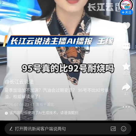
关注
4
1
收藏
@
长江云说法
夏季加油加不加满？汽油会过期变质？ 95号不比92号省
17
油，权威解读来了！
2026-07-06 23:47
发布于
湖北
该内容疑似使用了AI生成技术，请谨慎甄别
打开
腾讯新闻客户端说两句