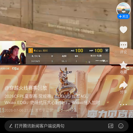
关注
评论
收藏
@
穿越火线赛事回放
分享
2026CFPL夏季赛·常规赛，EDG VS 成都AG，
Wxiao.EDG，绝境抗压大心脏操作，Wxiao拖入加时
2026-07-06 23:31
发布于
辽宁
打开
腾讯新闻客户端说两句