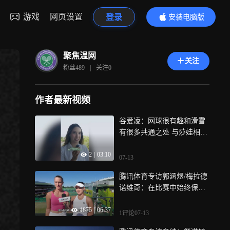
游戏
网页设置
登录
安装电脑版
内容更精彩
聚焦温网
关注
粉丝
489
|
关注
0
作者最新视频
谷爱凌：网球很有趣和滑雪
有很多共通之处 与莎娃相遇
是梦幻般的时刻
2
|
03:10
07-13
腾讯体育专访郭涵煜/梅拉德
诺维奇：在比赛中始终保持
冷静和关注 赢下的每场比赛
1875
|
06:37
都在增加自信
1评论
07-13