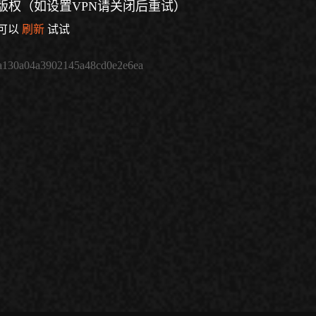
版权（如设置VPN请关闭后重试）
可以
刷新
试试
a130a04a3902145a48cd0e2e6ea
倍速