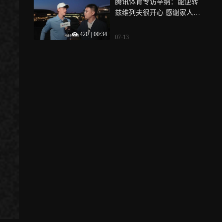
腾讯体育专访辛纳：能逆转
兹维列夫很开心 感谢家人和
团队的支持
420
|
00:34
07-13