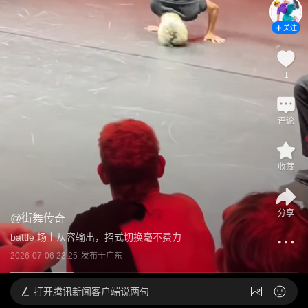
关注
1
评论
收藏
分享
@
街舞传奇
battle 场上从容输出，招式切换毫不费力
2026-07-06 23:25
发布于
广东
打开
腾讯新闻客户端说两句