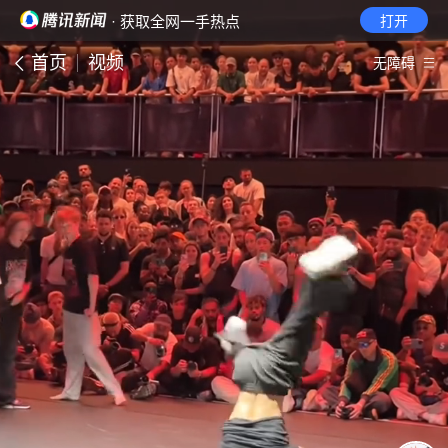
· 获取全网一手热点
打开
首页
视频
无障碍