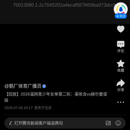
70013080.1-2c7045202a4ecaf587f400ba073dccfe
关注
评论
收藏
@
鹅厂体育广播员
分享
【回放】2026温网青少年女单第二轮：渠依含vs赫尔曼诺
娃
2026-07-06 20:17
发布于
北京
打开
腾讯新闻客户端说两句