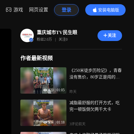
游戏
网页设置
登录
安装电脑版
内容更精彩
重庆城市TV民生眼
关注
粉丝
2.0万
|
关注
0
作者最新视频
《250米徒步历险记》，青春
没有售价，80岁正是闯的年
纪
423
|
01:05
昨天
减脂最舒服的打开方式，吃
完一顿饭倒欠两千大卡
534
|
01:18
3评论
前天