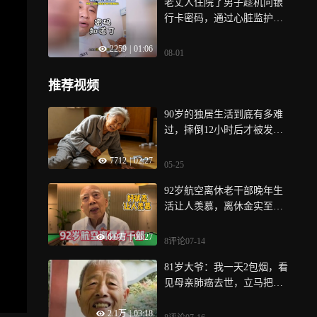
老丈人住院了男子趁机问银
行卡密码，通过心脏监护器
分辨真假
2259
|
01:06
08-01
推荐视频
90岁的独居生活到底有多难
过，摔倒12小时后才被发现 |
纪录片
7712
|
02:27
05-25
92岁航空离休老干部晚年生
活让人羡慕，离休金实至名
归！
6.0万
|
06:27
8评论
07-14
81岁大爷：我一天2包烟，看
见母亲肺癌去世，立马把烟
戒了！
2.1万
|
03:18