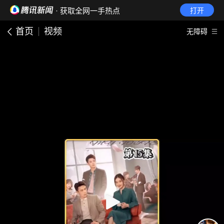
· 获取全网一手热点
打开
首页
视频
无障碍