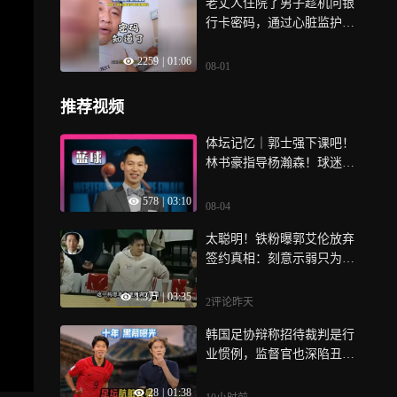
老丈人住院了男子趁机问银
行卡密码，通过心脏监护器
分辨真假
2259
|
01:06
08-01
推荐视频
体坛记忆｜郭士强下课吧！
林书豪指导杨瀚森！球迷：
林疯狂该做男篮主帅
578
|
03:10
08-04
太聪明！铁粉曝郭艾伦放弃
签约真相：刻意示弱只为上
演打脸大戏
1.3万
|
03:35
2评论
昨天
韩国足协辩称招待裁判是行
业惯例，监督官也深陷丑
闻，足坛公平底线在哪？
28
|
01:38