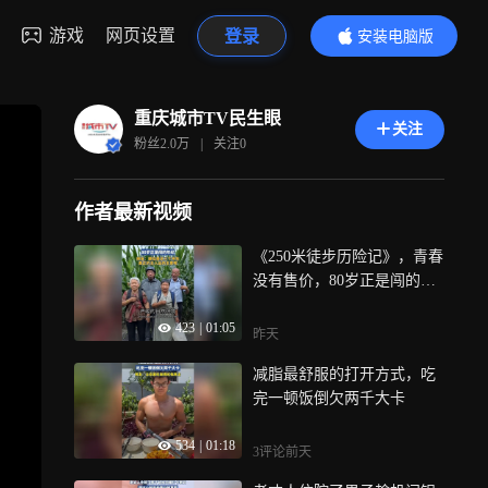
游戏
网页设置
登录
安装电脑版
内容更精彩
重庆城市TV民生眼
关注
粉丝
2.0万
|
关注
0
作者最新视频
《250米徒步历险记》，青春
没有售价，80岁正是闯的年
纪
423
|
01:05
昨天
减脂最舒服的打开方式，吃
完一顿饭倒欠两千大卡
534
|
01:18
3评论
前天