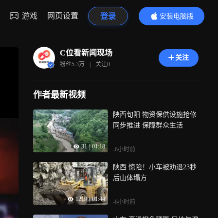
游戏
网页设置
登录
安装电脑版
内容更精彩
C位看新闻现场
关注
粉丝
5.3万
|
关注
0
作者最新视频
陕西旬阳 物资保供设施抢修
同步推进 保障群众生活
31
|
01:18
-6小时前
陕西 惊险！小车被劝退23秒
后山体塌方
1219
|
01:44
-6小时前