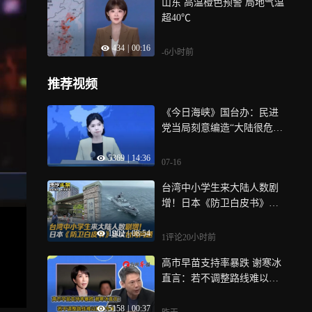
山东 高温橙色预警 局地气温
超40℃
434
|
00:16
-6小时前
推荐视频
《今日海峡》国台办：民进
党当局刻意编造“大陆很危
险”谎言早已不攻自破
5369
|
14:36
07-16
台湾中小学生来大陆人数剧
增！日本《防卫白皮书》妄
议台湾问题
1902
|
08:54
1评论
20小时前
高市早苗支持率暴跌 谢寒冰
直言：若不调整路线难以撑
过今年
5158
|
00:37