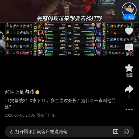
关注
评论
收藏
@
陌上仙游戏
1
T1揭幕战3：0拿下TL，多兰当过处长？为什么一直叫他兰
处？
2026-07-06 20:05
发布于
广东
打开
腾讯新闻客户端说两句