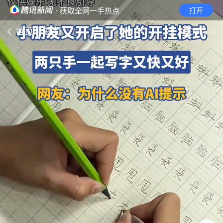
· 获取全网一手热点
打开
首页
视频
无障碍