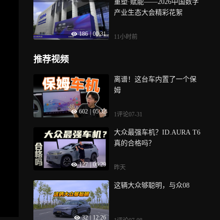
重塑·赋能——2026中国数字
产业生态大会精彩花絮
186
|
00:31
11小时前
推荐视频
离谱！这台车内置了一个保
姆
602
|
05:32
1评论
07-31
大众最强车机？ID.AURA T6
真的合格吗？
127
|
06:29
昨天
这辆大众够聪明，与众08
32
|
12:26