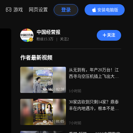
游戏
网页设置
登录
安装电脑版
内容更精彩
中国经营报
关注
粉丝
15.3万
|
关注
2
作者最新视频
从无到有，年产20万台！江
西寻乌空压机插上飞出大山
的“翅膀”
166
|
02:59
1小时前
30家店砍到只剩14家？鼎泰
丰在内地遇冷，根本不是味
道的问题
263
|
01:05
7小时前