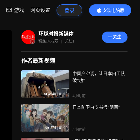
游戏
网页设置
登录
安装电脑版
内容更精彩
环球时报新媒体
关注
粉丝
145.2万
|
关注
1
作者最新视频
中国产空调，让日本自卫队
破“功”
4940
|
01:13
4小时前
日本防卫白皮书很“阴间”
574
|
01:29
5小时前