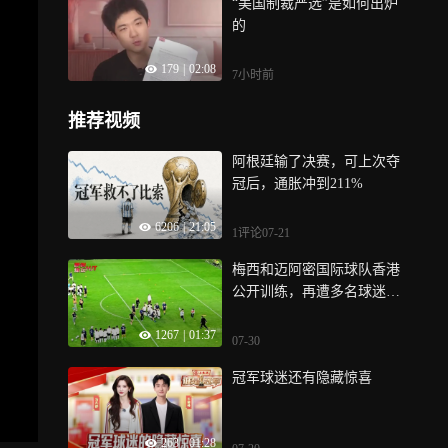
“美国制裁严选”是如何出炉
的
179
|
02:08
7小时前
推荐视频
阿根廷输了决赛，可上次夺
冠后，通胀冲到211%
6206
|
21:05
1评论
07-21
梅西和迈阿密国际球队香港
公开训练，再遭多名球迷冲
场｜体坛记忆
1267
|
01:37
07-30
冠军球迷还有隐藏惊喜
263
|
01:28