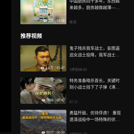
中国厨房四十多年，东西越
夫山泉灌装线到工业机器人
来越多，厨房越做越薄——
——国产拖链线缆已在千余
但清洁，始终是最大的痛
项目落地，连续3年入围广东
231
|
04:38
点，油垢积在叶轮上，滤网
制造业500强，看广东制造如
昨天
死角清不净，一家广东企业
何用一根线缆撬动智能制造
用775项“好干净”专利，回答
大产业
推荐视频
了这个问题，六年迭代四代
自清洁技术，叶轮清洁率做
鬼子残杀我军战士，妄图逼
到99%，当千年龙泉青瓷融
迫女战士投降，我军战士宁
入现代厨电设计，厨房便不
死不屈《烈火战马》
再只有油垢与噪音，还有东
1.0万
|
03:47
1评论
08-03
方生活美学，看广东智造如
何定义中国厨房的下一段进
特务准备暗杀首长，关键时
化史
刻小战士挡下了子弹《沸腾
的群山》
7868
|
00:42
07-11
勇猛歼敌、优待俘虏！ 重现
道清战役中一场特殊的伏击
战
6073
|
06:00