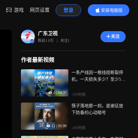
游戏
网页设置
登录
安装电脑版
内容更精彩
广东卫视
关注
粉丝
1.0万
|
关注
1
作者最新视频
一条产线因一根线缆断裂停
机，一天损失多少？至少500
0台车的产能！过去这类特种
1
|
04:37
线缆长期依赖进口，如今广
-5小时前
州一家专精特新企业用100多
筷子落地那一刻，是谢征放
项专利、百万次弯折测试的
下防备的心动暗号
硬实力，把线缆寿命从5个月
提升到近1年，帮车企省下千
12
|
01:09
万级停产损耗，从广州地铁
-4小时前
到比亚迪、宁德时代，从农