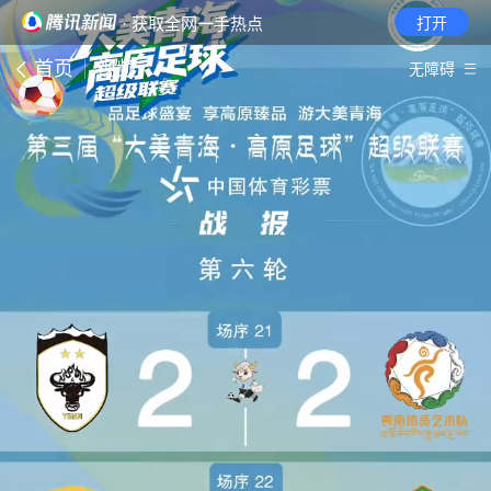
· 获取全网一手热点
打开
首页
视频
无障碍