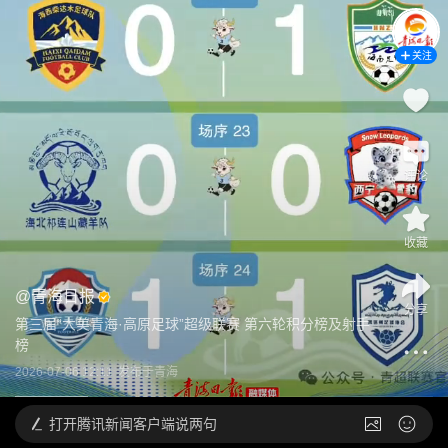
关注
评论
收藏
@
青海日报
分享
第三届“大美青海·高原足球”超级联赛 第六轮积分榜及射手
榜
2026-07-06 12:11
发布于
青海
打开
腾讯新闻客户端说两句