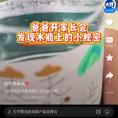
关注
8
评论
1
7
@
先锋新闻
8岁男孩在水瓶背面劝爸妈别吵架
2026-07-06 12:10
发布于
山东
打开
腾讯新闻客户端说两句