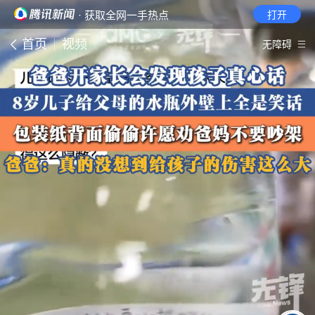
· 获取全网一手热点
打开
首页
视频
无障碍