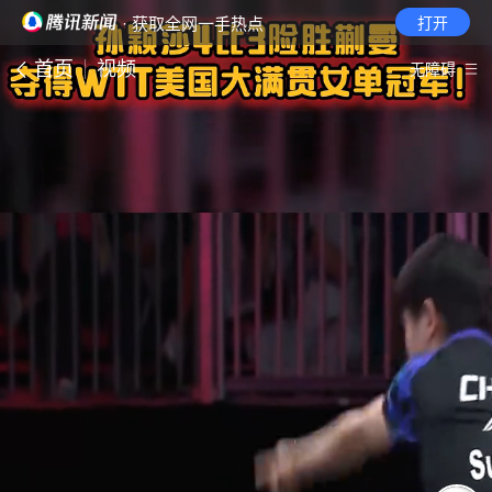
· 获取全网一手热点
打开
首页
视频
无障碍