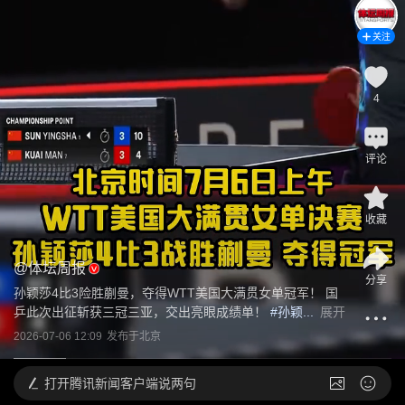
关注
4
评论
收藏
@
体坛周报
分享
孙颖莎4比3险胜蒯曼，夺得WTT美国大满贯女单冠军！ 国
乒此次出征斩获三冠三亚，交出亮眼成绩单！
 #孙颖...
展开
2026-07-06 12:09
发布于
北京
打开
腾讯新闻客户端说两句