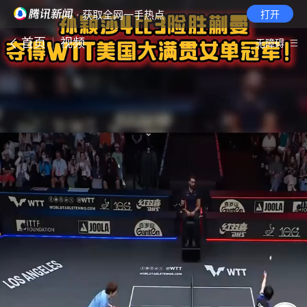
· 获取全网一手热点
打开
首页
视频
无障碍