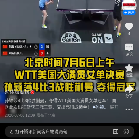
关注
4
评论
收藏
@
体坛周报
分享
孙颖莎4比3险胜蒯曼，夺得WTT美国大满贯女单冠军！ 国
乒此次出征斩获三冠三亚，交出亮眼成绩单！
 #孙颖...
展开
2026-07-06 12:09
发布于
北京
打开
腾讯新闻客户端说两句