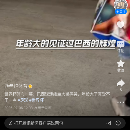
关注
4
评论
收藏
@
叁炮体育
5
世界杯碎心一幕：巴西球迷瘫坐大街痛哭，年龄大了真受不
了一点
 #
足球
 #
世界杯
2026-07-06 12:08
发布于
湖南
打开
腾讯新闻客户端说两句