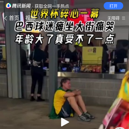
· 获取全网一手热点
打开
首页
视频
无障碍