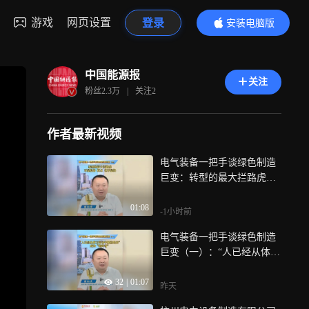
游戏
网页设置
登录
安装电脑版
内容更精彩
中国能源报
关注
粉丝
2.3万
|
关注
2
作者最新视频
电气装备一把手谈绿色制造
巨变：转型的最大拦路虎不
是设备、技术，也不是钱
01:08
-1小时前
电气装备一把手谈绿色制造
巨变（一）：“人已经从体力
劳动中解放出来”成为“指挥
32
|
01:07
者”
昨天