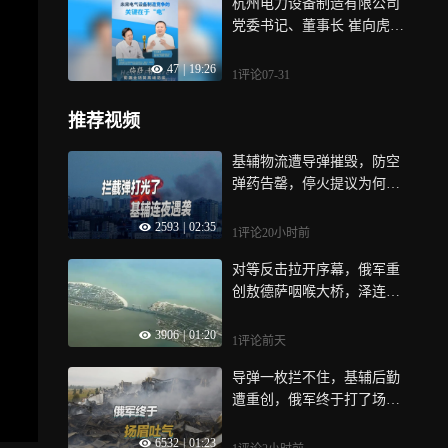
杭州电力设备制造有限公司
党委书记、董事长 崔向虎：
未来电气设备制造竞争的关
47
|
19:26
键在于“电”
1评论
07-31
推荐视频
基辅物流遭导弹摧毁，防空
弹药告罄，停火提议为何遭
俄方拒绝
2593
|
02:35
1评论
20小时前
对等反击拉开序幕，俄军重
创敖德萨咽喉大桥，泽连斯
基紧急呼吁防空援助
3906
|
01:20
1评论
前天
导弹一枚拦不住，基辅后勤
遭重创，俄军终于打了场漂
亮的反击
6532
|
01:23