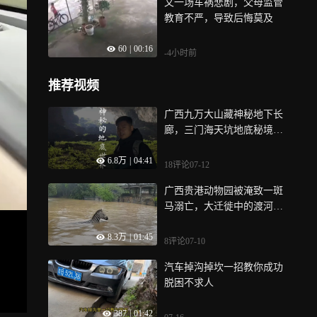
又一场车祸悲剧，父母监管
教育不严，导致后悔莫及
60
|
00:16
-4小时前
推荐视频
广西九万大山藏神秘地下长
廊，三门海天坑地底秘境，
实地带大家一探究竟
6.8万
|
04:41
18评论
07-12
广西贵港动物园被淹致一斑
马溺亡，大迁徙中的渡河高
手为何难敌洪水？
8.3万
|
01:45
8评论
07-10
汽车掉沟掉坎一招教你成功
脱困不求人
387
|
01:42