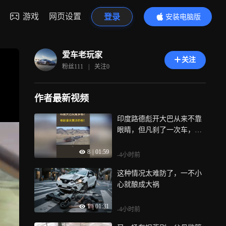
游戏
网页设置
登录
安装电脑版
内容更精彩
爱车老玩家
关注
粉丝
111
|
关注
0
作者最新视频
印度路德彪开大巴从来不靠
眼睛，但凡刹了一次车，就
不算专业
8
|
01:59
-4小时前
这种情况太难防了，一不小
心就酿成大祸
1
|
01:31
-4小时前