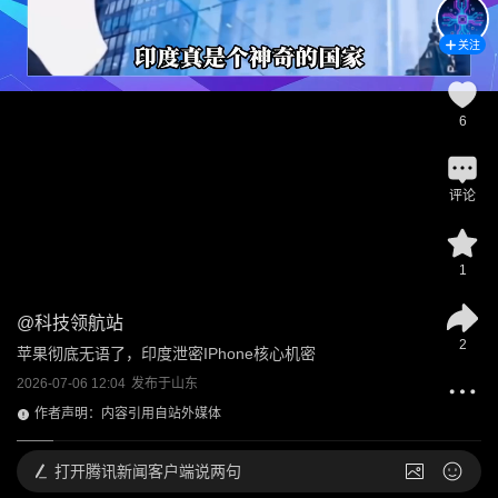
关注
6
评论
1
@
科技领航站
2
苹果彻底无语了，印度泄密IPhone核心机密
2026-07-06 12:04
发布于
山东
作者声明：内容引用自站外媒体
打开
腾讯新闻客户端说两句