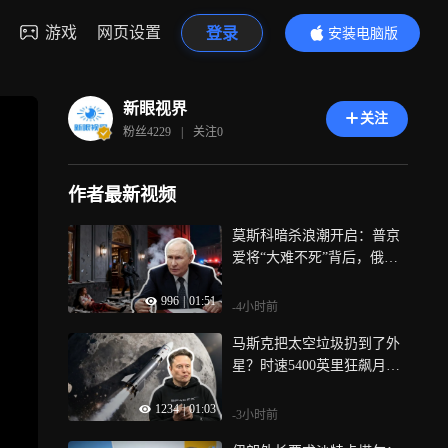
游戏
网页设置
登录
安装电脑版
内容更精彩
新眼视界
关注
粉丝
4229
|
关注
0
作者最新视频
莫斯科暗杀浪潮开启：普京
爱将“大难不死”背后，俄罗
斯大后方安保破防
996
|
01:51
-4小时前
马斯克把太空垃圾扔到了外
星？时速5400英里狂飙月
球：SpaceX偏航坠毁
1234
|
01:03
-3小时前