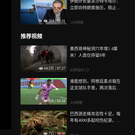
伊朗外长要求沙特卡塔尔：
立即向特朗普施压，阻止美
方再动武
304
|
02:16
-2小时前
推荐视频
墨西哥神秘洞穴年增1.4厘
米！人类仅停留8年
14.2万
|
07:27
45评论
07-27
谁能想到，阿根廷差点栽在
这支球队手里，两次落后两
次扳平，佛得角赢得了全场
326
|
03:34
尊重
3小时前
巴西游走蛛攻击性十足，每
年有4000多起咬伤纪录，雨
林行走的剧毒杀手
755
|
00:59