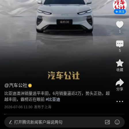
关注
1
5
收藏
@
汽车公社
分享
比亚迪澳洲销量追平丰田，6月销量逼近2万，势头正劲，超
越丰田，霸榜近在眼前
 #
比亚迪
2026-07-06 11:30
发布于
上海
打开
腾讯新闻客户端说两句