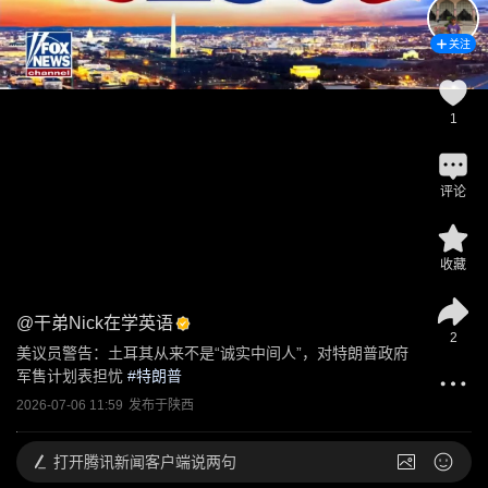
关注
1
评论
收藏
@
干弟Nick在学英语
2
美议员警告：土耳其从来不是“诚实中间人”，对特朗普政府
军售计划表担忧
 #
特朗普
2026-07-06 11:59
发布于
陕西
打开
腾讯新闻客户端说两句