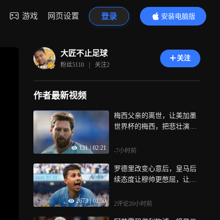
游戏
网页设置
登录
安装电脑版
内容更精彩
大匠不止足球
关注
粉丝
5110
|
关注
2
作者最新视频
梅西父亲的离世，让美加墨
世界杯的梅西，把悲壮演绎
到极致
131
|
02:21
-7小时前
罗德里改变心意后，皇马后
续态度让穆帅更憋屈，让巴
萨争冠更稳
2673
|
01:50
2评论
20小时前