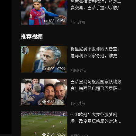
阿劳霍租借利物浦，将是三
赢交易，巴萨手握3大利好
683
|
01:51
21小时前
推荐视频
穆里尼奥不败却四大皆空，
迪马利亚回家夺冠，谁更接
近成功？
4099
|
07:22
3评论
昨天
巴萨皇马阿根廷国家队均致
哀！梅西已启程飞回罗萨里
奥送别父亲！
4334
|
01:24
11小时前
0203欧冠：大罗征服梦剧
场，改变足坛格局的对决！
｜体坛记忆
2464
|
05:58