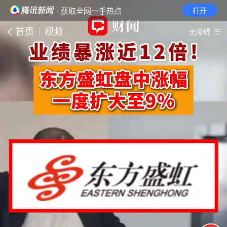
· 获取全网一手热点
打开
首页
视频
无障碍