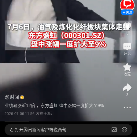
关注
3
评论
收藏
3
@
财闻
业绩暴涨近12倍 ，东方盛虹 盘中涨幅一度扩大至9%
2026-07-06 11:56
发布于
浙江
打开
腾讯新闻客户端说两句