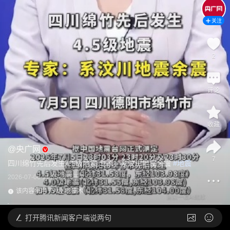
关注
2
评论
收藏
@
央广网
7
四川绵竹先后发生4.5级地震 专家：系汶川地震余震
 #
地震
2026-07-06 11:55
发布于
北京
该内容使用了AI生成技术
打开
腾讯新闻客户端说两句