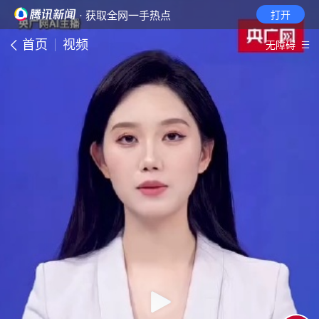
· 获取全网一手热点
打开
首页
视频
无障碍