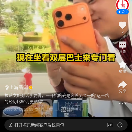
关注
2
评论
收藏
@
上游新闻
分享
拉萨文旅对话李要得，一开始的确是奔着奖金来的“这一路
的经历比50万更值得”
2026-07-06 11:55
发布于
重庆
打开
腾讯新闻客户端说两句