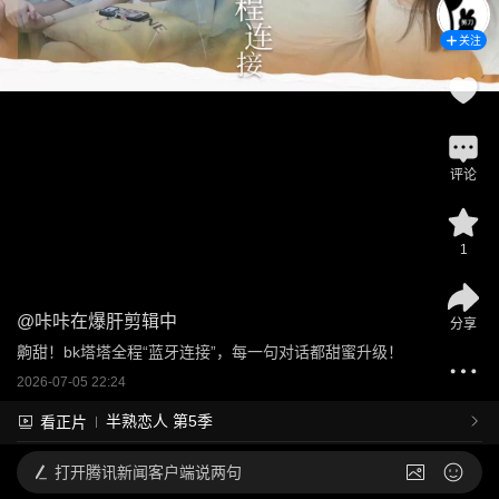
关注
评论
1
@
咔咔在爆肝剪辑中
分享
齁甜！bk塔塔全程“蓝牙连接”，每一句对话都甜蜜升级！
2026-07-05 22:24
半熟恋人 第5季
看正片
打开
腾讯新闻客户端说两句