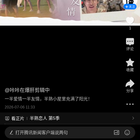
关注
1
评论
收藏
@
咔咔在爆肝剪辑中
分享
一半爱情一半友情，半熟小屋里充满了阳光！
2026-07-06 11:33
半熟恋人 第5季
看正片
打开
腾讯新闻客户端说两句