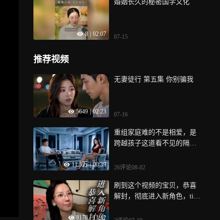
婚姻长久的秘密国学文化
8
|
02:07
07-15
推荐视频
无妻徒行 第五集 你别骗我
5649
|
02:23
07-16
重组家庭难的不是相爱，是
跨越孩子这道看不见的隔
阂…
11.5万
|
00:39
26评论
08-02
刷到这个视频的宝贝，恭喜
解封，彻底进入新角色，tim
eless
8178
|
11:42