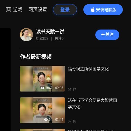
游戏
网页设置
登录
安装电脑版
内容更精彩
读书天赋一饼
关注
粉丝
873
|
关注
0
作者最新视频
福兮祸之所伏国学文化
5847
|
02:05
07-17
活在当下学会便是大智慧国
学文化
14
|
01:44
07-16