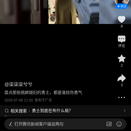
关注
8
评论
2
@
柒柒柒兮兮
3
盘点那些挑衅媳妇的勇士，都是谁给你勇气
2026-07-06 11:50
发布于
广东
勇士到底在布什么局？
相关搜索
打开
腾讯新闻客户端说两句