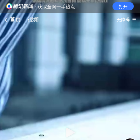
· 获取全网一手热点
打开
首页
视频
无障碍