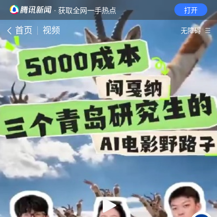
· 获取全网一手热点
打开
首页
视频
无障碍