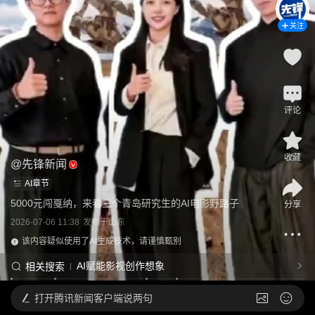
关注
评论
收藏
@
先锋新闻
AI章节
5000元闯戛纳，来看三个青岛研究生的AI电影野路子
分享
2026-07-06 11:38
发布于
山东
该内容疑似使用了AI生成技术，请谨慎甄别
AI赋能影视创作想象
相关搜索
打开
腾讯新闻客户端说两句