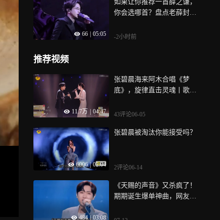
如果让你推荐一首薛之谦，
你会选哪首？盘点老薛封神
的8首歌
66
|
05:05
-2小时前
推荐视频
张碧晨海来阿木合唱《梦
底》，旋律直击灵魂丨歌手
纯享
11.7万
|
04:47
43评论
06-05
张碧晨被淘汰你能接受吗？
6006
|
02:04
2评论
06-14
《天赐的声音》又杀疯了！
期期诞生爆单神曲，网友：
还比个锤子
484
|
03:08