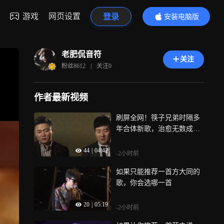
游戏
网页设置
登录
安装电脑版
内容更精彩
老肥侃音符
关注
粉丝
8612
|
关注
0
作者最新视频
刷屏全网！筷子兄弟时隔多
年合体新歌，治愈无数成年
人
44
|
04:42
-2小时前
如果只能推荐一首方大同的
歌，你会选哪一首
20
|
05:19
-2小时前