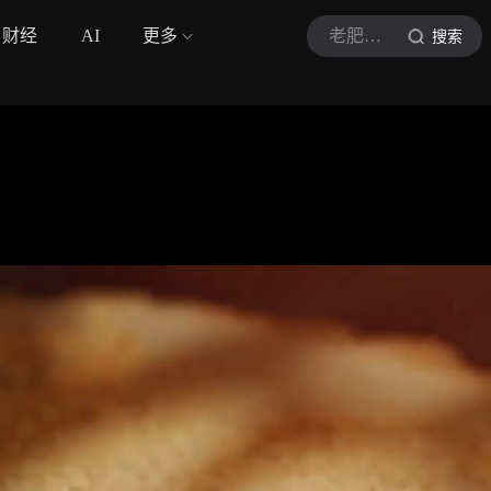
财经
AI
更多
老肥侃音符
搜索